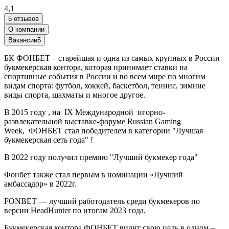
4,1
5 отзывов
О компании
Вакансии
5
БК ФОНБЕТ – старейшая и одна из самых крупных в России
букмекерская контора, которая принимает ставки на
спортивные события в России и во всем мире по многим
видам спорта: футбол, хоккей, баскетбол, теннис, зимние
виды спорта, шахматы и многое другое.
В 2015 году , на IX Международной игорно-
развлекательной выставке-форуме Russian Gaming
Week, ФОНБЕТ стал победителем в категории "Лучшая
букмекерская сеть года" !
В 2022 году получил премию "Лучший букмекер года"
Фонбет также стал первым в номинации «Лучший
амбассадор» в 2022г.
FONBET — лучший работодатель среди букмекеров по
версии HeadHunter по итогам 2023 года.
Букмекерская контора ФОНБЕТ видит свою цель в одном –