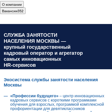
О компании
Вакансии
352
СЛУЖБА ЗАНЯТОСТИ
НАСЕЛЕНИЯ МОСКВЫ
—
крупный государственный
кадровый оператор и агрегатор
самых инновационных
HR‑сервисов
Экосистема службы занятости населения
Москвы
«Профессии будущего»
– центр инновационных
кадровых сервисов с короткими программами
обучения для взрослых, программой комплексной
профориентации для девятиклассников