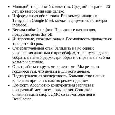
Молодой, творческий коллектив. Средний возраст – 26
лет, до выгорания еще далеко!
Неформальная обстановка. Вся коммуникация в
Telegram и Google Meet, мемки и фирменные стикеры
included.
Весьма гибкий график. Плавающее начало дня,
предусмотрены day off.
Интересные, сложные задачи. Возможность прокачаться
за короткий срок.
Суперактуальный стек. Запилить на go сервис
управления данными с протобафом, завернуть в докер,
собрать в гитлаб реджистри образ и отправить в куб на
хельме и ансибле.
Опыт работы с крутыми клиентами. Мы реально
гордимся тем, что делаем и для кого делаем.
Подтвержденная экспертность. Большинство наших
клиентов пришли к нам по рекомендациям!
Комфорт. Абсолютно конкурентная зарплата и
прозрачный механизм повышения. Cоцпакет
оплачиваемый спорт, ДМС со стоматологией в
BestDoctor.