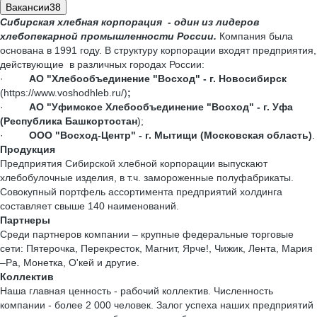
Вакансии
38
Сибирская хлебная корпорация - один из лидеров
хлебопекарной промышленности России.
Компания была
основана в 1991 году. В структуру корпорации входят предприятия,
действующие в различных городах России:
·
АО "Хлебообъединение "Восход" - г. Новосибирск
(https://www.voshodhleb.ru/)
;
·
АО "Уфимское Хлебообъединение "Восход" - г. Уфа
(Республика Башкортостан
);
·
ООО "Восход-Центр" - г. Мытищи (Московская область)
.
Продукция
Предприятия Сибирской хлебной корпорации выпускают
хлебобулочные изделия, в т.ч. замороженные полуфабрикаты.
Совокупный портфель ассортимента предприятий холдинга
составляет свыше 140 наименований.
Партнеры
Среди партнеров компании – крупные федеральные торговые
сети: Пятерочка, Перекресток, Магнит, Ярче!, Чижик, Лента, Мария
–Ра, Монетка, О'кей и другие.
Коллектив
Наша главная ценность - рабочий коллектив. Численность
компании - более 2 000 человек. Залог успеха наших предприятий