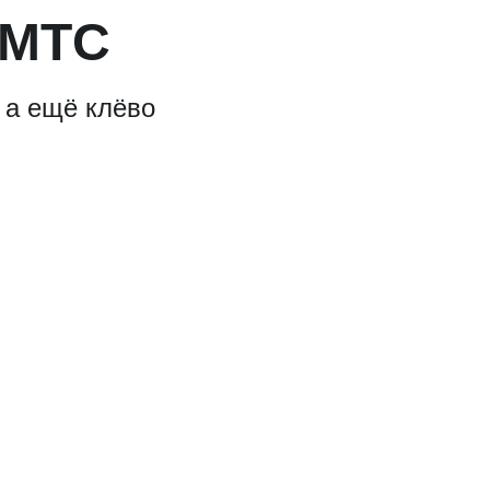
 МТС
 а ещё клёво