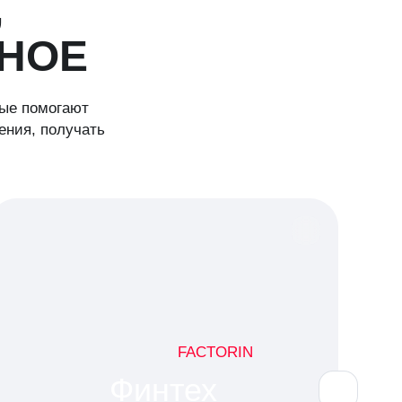
,
НОЕ
рые помогают
ения, получать
FACTORIN
Финтех