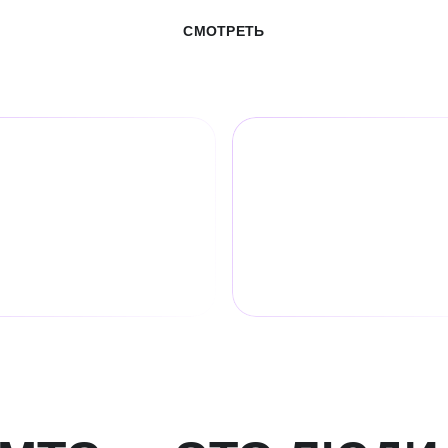
СМОТРЕТЬ
7,5
82,4
млн
системных
абонентов услуг
ентов
мобильной связи