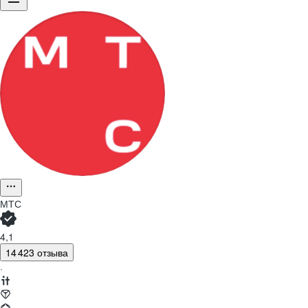
МТС
4,1
14 423 отзыва
·