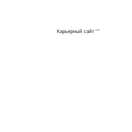
18+
Карьерный сайт
ИИ
Й
МТС