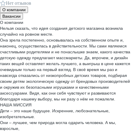
Нет отзывов
О компании
Вакансии
О компании
Нельзя сказать, что идея создания детского магазина возникла
случайно на ровном месте.
Она зрела постепенно, основывалась на собственном опыте и,
наконец, осуществилась в действительности. Мы сами являемся
счастливыми родителями и не понаслышке знаем, какого качества
детскую одежду предлагают массмаркеты. Да, впрочем, и дизайн
таких вещей оставляет желать лучшего, а выигрыш в цене кажется
очевидным только на первый взгляд. В своё время мы раз и
навсегда отказались от низкопробных детских товаров, подбирая
своим детям экологическую одежду от брендовых производителей
и окружив их безопасными игрушками и качественными
аксессуарами. Видя, как они себя чувствуют и развиваются
благодаря нашему выбору, мы ни разу о нём не пожалели.
НАША МИССИЯ
Дети – это наше будущее. Искренние, любознательные,
изобретательные.
Они – лучшее, чем природа могла одарить человека. А мы,
взрослые,