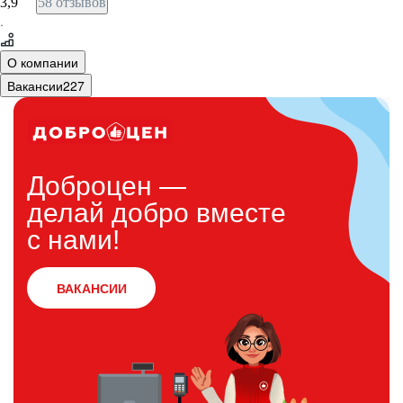
3,9
58 отзывов
·
О компании
Вакансии
227
Доброцен —
делай добро вместе
с нами!
ВАКАНСИИ