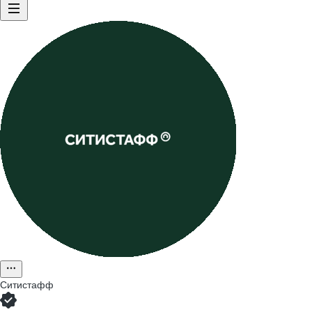
Ситистафф