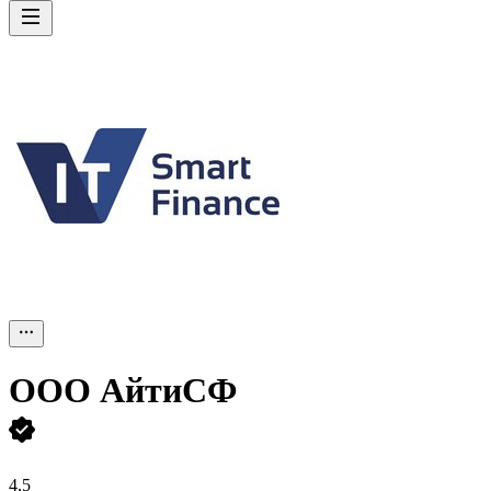
ООО
АйтиСФ
4,5