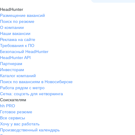
обучить — сильная культура
HeadHunter
взаимной поддержки, которая
Размещение вакансий
особенно ценна в стрессовые
Поиск по резюме
периоды. Сильный опытный
О компании
инженерный персонал. С
Наши вакансии
инженерами легко договориться,
Реклама на сайте
они открыты к диалогу и всегда
Требования к ПО
готовы помочь с решением
Безопасный HeadHunter
рабочих вопросов — это заметно
HeadHunter API
упрощало работу.
Партнерам
Инвесторам
Каталог компаний
Поиск по вакансиям в Новосибирске
Работа рядом с метро
Сетка: соцсеть для нетворкинга
Соискателям
hh PRO
Готовое резюме
Все сервисы
Хочу у вас работать
Производственный календарь