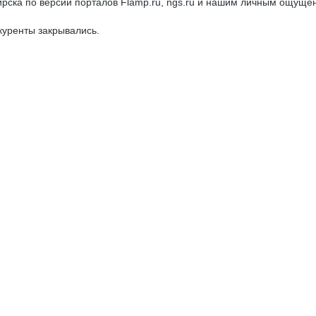
бирска по версии порталов Flamp.ru, ngs.ru и нашим личным ощуще
нкуренты закрывались.