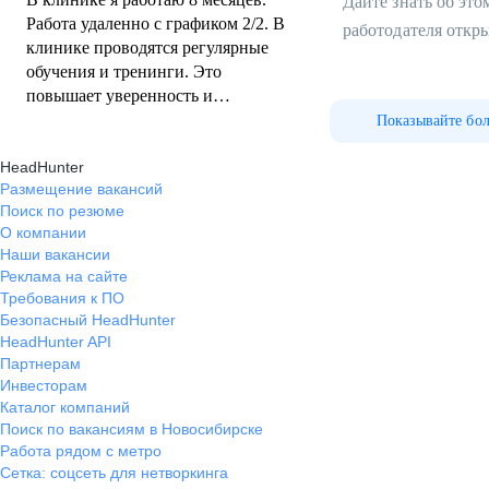
Дайте знать об эт
Работа удаленно с графиком 2/2. В
работодателя откр
клинике проводятся регулярные
обучения и тренинги. Это
повышает уверенность и
экспертность при общении с
Показывайте бо
пациентами и их записью. Так же
HeadHunter
хочу отметить дружный и
Размещение вакансий
сплоченный коллектив, всегда
Поиск по резюме
готовый помочь в решении любых
О компании
вопросов. И конечно же лояльное,
Наши вакансии
мотивирующее руководство.
Реклама на сайте
Зарплата всегда в срок, без
Требования к ПО
задержек. Рада быть частью
Безопасный HeadHunter
команды клиники Plazma Siberia!
HeadHunter API
Партнерам
Инвесторам
Каталог компаний
Поиск по вакансиям в Новосибирске
Работа рядом с метро
Сетка: соцсеть для нетворкинга