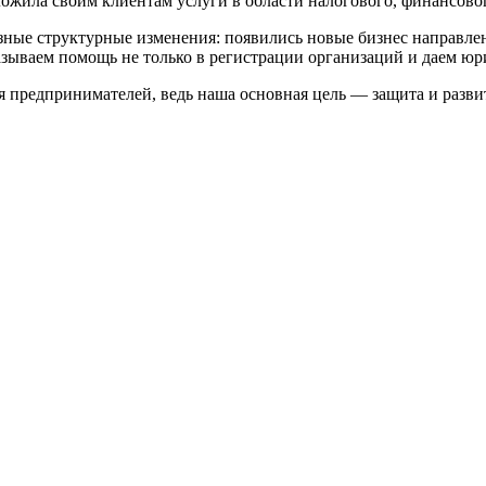
ложила своим клиентам услуги в области налогового, финансово
зные структурные изменения: появились новые бизнес направлен
зываем помощь не только в регистрации организаций и даем юр
 предпринимателей, ведь наша основная цель — защита и разви