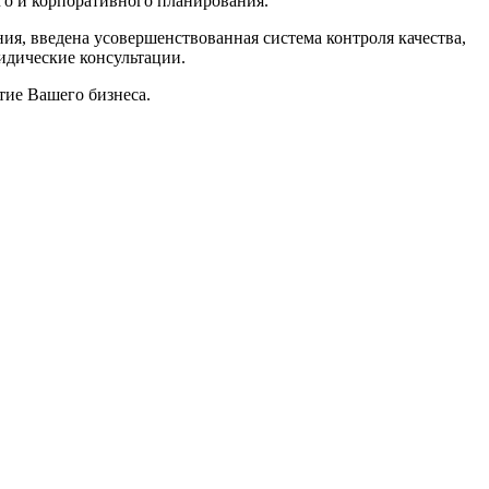
го и корпоративного планирования.
ия, введена усовершенствованная система контроля качества,
идические консультации.
тие Вашего бизнеса.