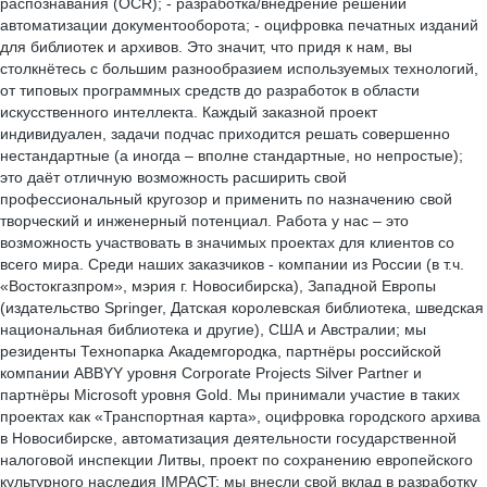
распознавания (OCR); - разработка/внедрение решений
автоматизации документооборота; - оцифровка печатных изданий
для библиотек и архивов. Это значит, что придя к нам, вы
столкнётесь с большим разнообразием используемых технологий,
от типовых программных средств до разработок в области
искусственного интеллекта. Каждый заказной проект
индивидуален, задачи подчас приходится решать совершенно
нестандартные (а иногда – вполне стандартные, но непростые);
это даёт отличную возможность расширить свой
профессиональный кругозор и применить по назначению свой
творческий и инженерный потенциал. Работа у нас – это
возможность участвовать в значимых проектах для клиентов со
всего мира. Среди наших заказчиков - компании из России (в т.ч.
«Востокгазпром», мэрия г. Новосибирска), Западной Европы
(издательство Springer, Датская королевская библиотека, шведская
национальная библиотека и другие), США и Австралии; мы
резиденты Технопарка Академгородка, партнёры российской
компании ABBYY уровня Corporate Projects Silver Partner и
партнёры Microsoft уровня Gold. Мы принимали участие в таких
проектах как «Транспортная карта», оцифровка городского архива
в Новосибирске, автоматизация деятельности государственной
налоговой инспекции Литвы, проект по сохранению европейского
культурного наследия IMPACT; мы внесли свой вклад в разработку