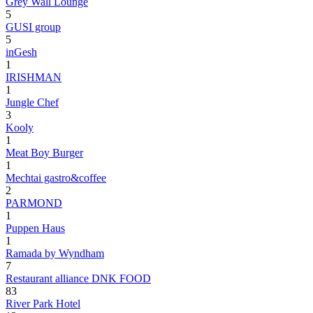
Grey Wall Lounge
5
GUSI group
5
inGesh
1
IRISHMAN
1
Jungle Chef
3
Kooly
1
Meat Boy Burger
1
Mechtai gastro&coffee
2
PARMOND
1
Puppen Haus
1
Ramada by Wyndham
7
Restaurant alliance DNK FOOD
83
River Park Hotel