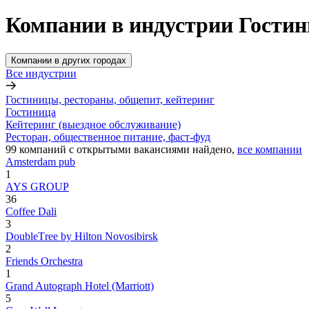
Компании в индустрии Гостин
Компании в других городах
Все индустрии
Гостиницы, рестораны, общепит, кейтеринг
Гостиница
Кейтеринг (выездное обслуживание)
Ресторан, общественное питание, фаст-фуд
99
компаний с открытыми вакансиями
найдено,
все компании
Amsterdam pub
1
AYS GROUP
36
Coffee Dali
3
DoubleТree by Hilton Novosibirsk
2
Friends Orchestra
1
Grand Autograph Hotel (Marriott)
5