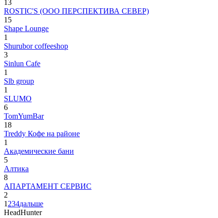
13
ROSTIC'S (ООО ПЕРСПЕКТИВА СЕВЕР)
15
Shape Lounge
1
Shurubor coffeeshop
3
Sinlun Cafe
1
Slb group
1
SLUMO
6
TomYumBar
18
Treddy Кофе на районе
1
Академические бани
5
Алтика
8
АПАРТАМЕНТ СЕРВИС
2
1
2
3
4
дальше
HeadHunter