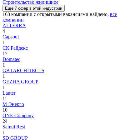
Строительство жилищное
Еще
7
сфер
в этой индустрии
163
компании с открытыми вакансиями
найдено,
все
компании
ALTERRA
4
Capsoul
1
CК Райдекс
17
Domatec
1
GB | ARCHITECTS
1
GEZHA GROUP
1
Lauter
11
M-Энерго
10
ONE Company
24
Samui Rest
1
SD GROUP