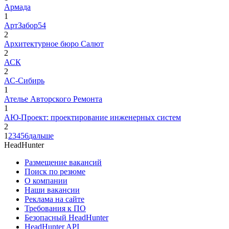
Армада
1
АртЗабор54
2
Архитектурное бюро Салют
2
АСК
2
АС-Сибирь
1
Ателье Авторского Ремонта
1
АЮ-Проект: проектирование инженерных систем
2
1
2
3
4
5
6
дальше
HeadHunter
Размещение вакансий
Поиск по резюме
О компании
Наши вакансии
Реклама на сайте
Требования к ПО
Безопасный HeadHunter
HeadHunter API