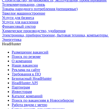
Строительство, недвижимость, эксплуатация, проектирование
Телекоммуникации, связь
Товары народного потребления (непищевые)
Тяжелое машиностроение
Услуги для бизнеса
Услуги для населения
Финансовый сектор
Химическое производство, удобрения
Электроника, приборостроение, бытовая техника, компьютеры 
Энергетика
HeadHunter
Размещение вакансий
Поиск по резюме
О компании
Наши вакансии
Реклама на сайте
Требования к ПО
Безопасный HeadHunter
HeadHunter API
Партнерам
Инвесторам
Каталог компаний
Поиск по вакансиям в Новосибирске
Работа рядом с метро