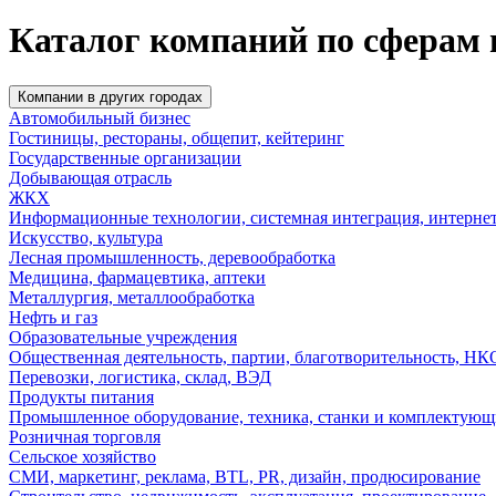
Каталог компаний по сферам 
Компании в других городах
Автомобильный бизнес
Гостиницы, рестораны, общепит, кейтеринг
Государственные организации
Добывающая отрасль
ЖКХ
Информационные технологии, системная интеграция, интерне
Искусство, культура
Лесная промышленность, деревообработка
Медицина, фармацевтика, аптеки
Металлургия, металлообработка
Нефть и газ
Образовательные учреждения
Общественная деятельность, партии, благотворительность, НК
Перевозки, логистика, склад, ВЭД
Продукты питания
Промышленное оборудование, техника, станки и комплектующ
Розничная торговля
Сельское хозяйство
СМИ, маркетинг, реклама, BTL, PR, дизайн, продюсирование