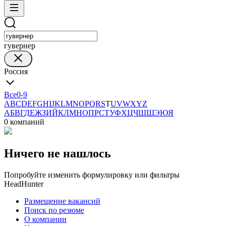
гувернер
Россия
Все
0-9
A
B
C
D
E
F
G
H
I
J
K
L
M
N
O
P
Q
R
S
T
U
V
W
X
Y
Z
А
Б
В
Г
Д
Е
Ж
З
И
Й
К
Л
М
Н
О
П
Р
С
Т
У
Ф
Х
Ц
Ч
Ш
Щ
Э
Ю
Я
0 компаний
Ничего не нашлось
Попробуйте изменить формулировку или фильтры
HeadHunter
Размещение вакансий
Поиск по резюме
О компании