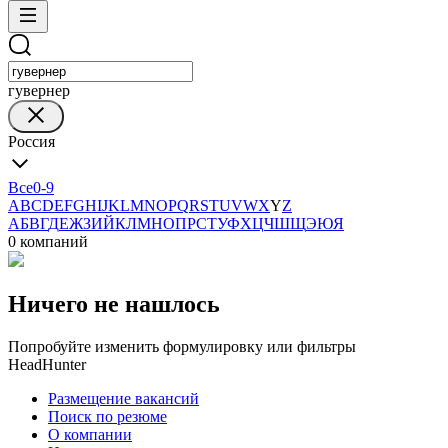
гувернер
Россия
Все
0-9
A
B
C
D
E
F
G
H
I
J
K
L
M
N
O
P
Q
R
S
T
U
V
W
X
Y
Z
А
Б
В
Г
Д
Е
Ж
З
И
Й
К
Л
М
Н
О
П
Р
С
Т
У
Ф
Х
Ц
Ч
Ш
Щ
Э
Ю
Я
0 компаний
Ничего не нашлось
Попробуйте изменить формулировку или фильтры
HeadHunter
Размещение вакансий
Поиск по резюме
О компании