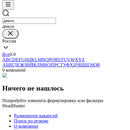
дикси
Россия
Все
0-9
A
B
C
D
E
F
G
H
I
J
K
L
M
N
O
P
Q
R
S
T
U
V
W
X
Y
Z
А
Б
В
Г
Д
Е
Ж
З
И
Й
К
Л
М
Н
О
П
Р
С
Т
У
Ф
Х
Ц
Ч
Ш
Щ
Э
Ю
Я
0 компаний
Ничего не нашлось
Попробуйте изменить формулировку или фильтры
HeadHunter
Размещение вакансий
Поиск по резюме
О компании