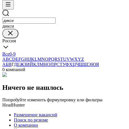
дикси
Россия
Все
0-9
A
B
C
D
E
F
G
H
I
J
K
L
M
N
O
P
Q
R
S
T
U
V
W
X
Y
Z
А
Б
В
Г
Д
Е
Ж
З
И
Й
К
Л
М
Н
О
П
Р
С
Т
У
Ф
Х
Ц
Ч
Ш
Щ
Э
Ю
Я
0 компаний
Ничего не нашлось
Попробуйте изменить формулировку или фильтры
HeadHunter
Размещение вакансий
Поиск по резюме
О компании