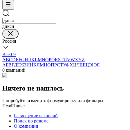
дикси
Россия
Все
0-9
A
B
C
D
E
F
G
H
I
J
K
L
M
N
O
P
Q
R
S
T
U
V
W
X
Y
Z
А
Б
В
Г
Д
Е
Ж
З
И
Й
К
Л
М
Н
О
П
Р
С
Т
У
Ф
Х
Ц
Ч
Ш
Щ
Э
Ю
Я
0 компаний
Ничего не нашлось
Попробуйте изменить формулировку или фильтры
HeadHunter
Размещение вакансий
Поиск по резюме
О компании