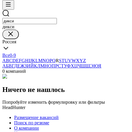
дикси
Россия
Все
0-9
A
B
C
D
E
F
G
H
I
J
K
L
M
N
O
P
Q
R
S
T
U
V
W
X
Y
Z
А
Б
В
Г
Д
Е
Ж
З
И
Й
К
Л
М
Н
О
П
Р
С
Т
У
Ф
Х
Ц
Ч
Ш
Щ
Э
Ю
Я
0 компаний
Ничего не нашлось
Попробуйте изменить формулировку или фильтры
HeadHunter
Размещение вакансий
Поиск по резюме
О компании