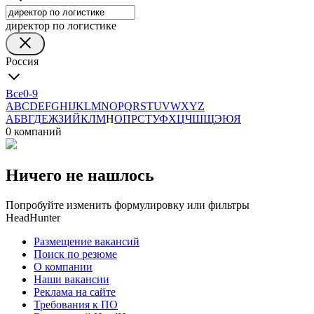
директор по логистике
Россия
Все
0-9
A
B
C
D
E
F
G
H
I
J
K
L
M
N
O
P
Q
R
S
T
U
V
W
X
Y
Z
А
Б
В
Г
Д
Е
Ж
З
И
Й
К
Л
М
Н
О
П
Р
С
Т
У
Ф
Х
Ц
Ч
Ш
Щ
Э
Ю
Я
0 компаний
Ничего не нашлось
Попробуйте изменить формулировку или фильтры
HeadHunter
Размещение вакансий
Поиск по резюме
О компании
Наши вакансии
Реклама на сайте
Требования к ПО