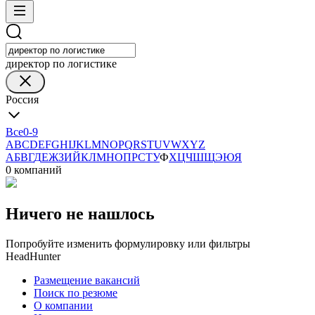
директор по логистике
Россия
Все
0-9
A
B
C
D
E
F
G
H
I
J
K
L
M
N
O
P
Q
R
S
T
U
V
W
X
Y
Z
А
Б
В
Г
Д
Е
Ж
З
И
Й
К
Л
М
Н
О
П
Р
С
Т
У
Ф
Х
Ц
Ч
Ш
Щ
Э
Ю
Я
0 компаний
Ничего не нашлось
Попробуйте изменить формулировку или фильтры
HeadHunter
Размещение вакансий
Поиск по резюме
О компании