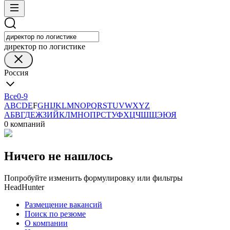
директор по логистике
Россия
Все
0-9
A
B
C
D
E
F
G
H
I
J
K
L
M
N
O
P
Q
R
S
T
U
V
W
X
Y
Z
А
Б
В
Г
Д
Е
Ж
З
И
Й
К
Л
М
Н
О
П
Р
С
Т
У
Ф
Х
Ц
Ч
Ш
Щ
Э
Ю
Я
0 компаний
Ничего не нашлось
Попробуйте изменить формулировку или фильтры
HeadHunter
Размещение вакансий
Поиск по резюме
О компании