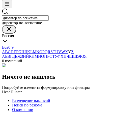
директор по логистике
Россия
Все
0-9
A
B
C
D
E
F
G
H
I
J
K
L
M
N
O
P
Q
R
S
T
U
V
W
X
Y
Z
А
Б
В
Г
Д
Е
Ж
З
И
Й
К
Л
М
Н
О
П
Р
С
Т
У
Ф
Х
Ц
Ч
Ш
Щ
Э
Ю
Я
0 компаний
Ничего не нашлось
Попробуйте изменить формулировку или фильтры
HeadHunter
Размещение вакансий
Поиск по резюме
О компании