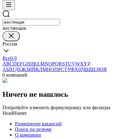
жестянщик
Россия
Все
0-9
A
B
C
D
E
F
G
H
I
J
K
L
M
N
O
P
Q
R
S
T
U
V
W
X
Y
Z
А
Б
В
Г
Д
Е
Ж
З
И
Й
К
Л
М
Н
О
П
Р
С
Т
У
Ф
Х
Ц
Ч
Ш
Щ
Э
Ю
Я
0 компаний
Ничего не нашлось
Попробуйте изменить формулировку или фильтры
HeadHunter
Размещение вакансий
Поиск по резюме
О компании