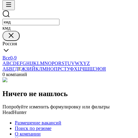
кмд
Россия
Все
0-9
A
B
C
D
E
F
G
H
I
J
K
L
M
N
O
P
Q
R
S
T
U
V
W
X
Y
Z
А
Б
В
Г
Д
Е
Ж
З
И
Й
К
Л
М
Н
О
П
Р
С
Т
У
Ф
Х
Ц
Ч
Ш
Щ
Э
Ю
Я
0 компаний
Ничего не нашлось
Попробуйте изменить формулировку или фильтры
HeadHunter
Размещение вакансий
Поиск по резюме
О компании