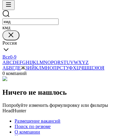
кмд
Россия
Все
0-9
A
B
C
D
E
F
G
H
I
J
K
L
M
N
O
P
Q
R
S
T
U
V
W
X
Y
Z
А
Б
В
Г
Д
Е
Ж
З
И
Й
К
Л
М
Н
О
П
Р
С
Т
У
Ф
Х
Ц
Ч
Ш
Щ
Э
Ю
Я
0 компаний
Ничего не нашлось
Попробуйте изменить формулировку или фильтры
HeadHunter
Размещение вакансий
Поиск по резюме
О компании