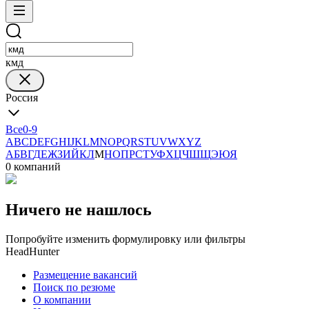
кмд
Россия
Все
0-9
A
B
C
D
E
F
G
H
I
J
K
L
M
N
O
P
Q
R
S
T
U
V
W
X
Y
Z
А
Б
В
Г
Д
Е
Ж
З
И
Й
К
Л
М
Н
О
П
Р
С
Т
У
Ф
Х
Ц
Ч
Ш
Щ
Э
Ю
Я
0 компаний
Ничего не нашлось
Попробуйте изменить формулировку или фильтры
HeadHunter
Размещение вакансий
Поиск по резюме
О компании