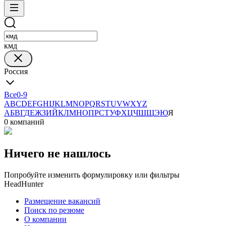
кмд
Россия
Все
0-9
A
B
C
D
E
F
G
H
I
J
K
L
M
N
O
P
Q
R
S
T
U
V
W
X
Y
Z
А
Б
В
Г
Д
Е
Ж
З
И
Й
К
Л
М
Н
О
П
Р
С
Т
У
Ф
Х
Ц
Ч
Ш
Щ
Э
Ю
Я
0 компаний
Ничего не нашлось
Попробуйте изменить формулировку или фильтры
HeadHunter
Размещение вакансий
Поиск по резюме
О компании