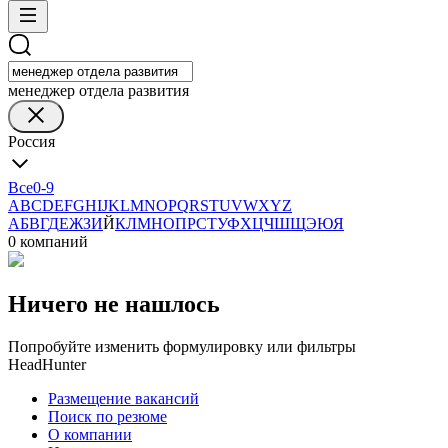
менеджер отдела развития
Россия
Все
0-9
A
B
C
D
E
F
G
H
I
J
K
L
M
N
O
P
Q
R
S
T
U
V
W
X
Y
Z
А
Б
В
Г
Д
Е
Ж
З
И
Й
К
Л
М
Н
О
П
Р
С
Т
У
Ф
Х
Ц
Ч
Ш
Щ
Э
Ю
Я
0 компаний
Ничего не нашлось
Попробуйте изменить формулировку или фильтры
HeadHunter
Размещение вакансий
Поиск по резюме
О компании