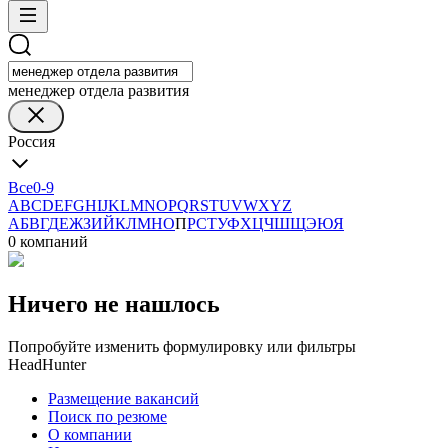
менеджер отдела развития
Россия
Все
0-9
A
B
C
D
E
F
G
H
I
J
K
L
M
N
O
P
Q
R
S
T
U
V
W
X
Y
Z
А
Б
В
Г
Д
Е
Ж
З
И
Й
К
Л
М
Н
О
П
Р
С
Т
У
Ф
Х
Ц
Ч
Ш
Щ
Э
Ю
Я
0 компаний
Ничего не нашлось
Попробуйте изменить формулировку или фильтры
HeadHunter
Размещение вакансий
Поиск по резюме
О компании