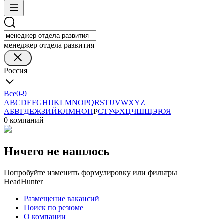
менеджер отдела развития
Россия
Все
0-9
A
B
C
D
E
F
G
H
I
J
K
L
M
N
O
P
Q
R
S
T
U
V
W
X
Y
Z
А
Б
В
Г
Д
Е
Ж
З
И
Й
К
Л
М
Н
О
П
Р
С
Т
У
Ф
Х
Ц
Ч
Ш
Щ
Э
Ю
Я
0 компаний
Ничего не нашлось
Попробуйте изменить формулировку или фильтры
HeadHunter
Размещение вакансий
Поиск по резюме
О компании