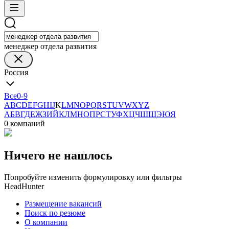
менеджер отдела развития
Россия
Все
0-9
A
B
C
D
E
F
G
H
I
J
K
L
M
N
O
P
Q
R
S
T
U
V
W
X
Y
Z
А
Б
В
Г
Д
Е
Ж
З
И
Й
К
Л
М
Н
О
П
Р
С
Т
У
Ф
Х
Ц
Ч
Ш
Щ
Э
Ю
Я
0 компаний
Ничего не нашлось
Попробуйте изменить формулировку или фильтры
HeadHunter
Размещение вакансий
Поиск по резюме
О компании