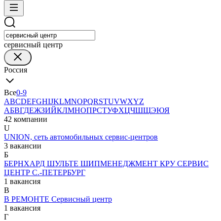
сервисный центр
Россия
Все
0-9
A
B
C
D
E
F
G
H
I
J
K
L
M
N
O
P
Q
R
S
T
U
V
W
X
Y
Z
А
Б
В
Г
Д
Е
Ж
З
И
Й
К
Л
М
Н
О
П
Р
С
Т
У
Ф
Х
Ц
Ч
Ш
Щ
Э
Ю
Я
42 компании
U
UNION, сеть автомобильных сервис-центров
3 вакансии
Б
БЕРНХАРД ШУЛЬТЕ ШИПМЕНЕДЖМЕНТ КРУ СЕРВИС
ЦЕНТР C.-ПЕТЕРБУРГ
1 вакансия
В
В РЕМОНТЕ Сервисный центр
1 вакансия
Г