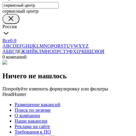
сервисный центр
Россия
Все
0-9
A
B
C
D
E
F
G
H
I
J
K
L
M
N
O
P
Q
R
S
T
U
V
W
X
Y
Z
А
Б
В
Г
Д
Е
Ж
З
И
Й
К
Л
М
Н
О
П
Р
С
Т
У
Ф
Х
Ц
Ч
Ш
Щ
Э
Ю
Я
0 компаний
Ничего не нашлось
Попробуйте изменить формулировку или фильтры
HeadHunter
Размещение вакансий
Поиск по резюме
О компании
Наши вакансии
Реклама на сайте
Требования к ПО