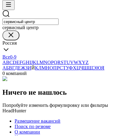
сервисный центр
Россия
Все
0-9
A
B
C
D
E
F
G
H
I
J
K
L
M
N
O
P
Q
R
S
T
U
V
W
X
Y
Z
А
Б
В
Г
Д
Е
Ж
З
И
Й
К
Л
М
Н
О
П
Р
С
Т
У
Ф
Х
Ц
Ч
Ш
Щ
Э
Ю
Я
0 компаний
Ничего не нашлось
Попробуйте изменить формулировку или фильтры
HeadHunter
Размещение вакансий
Поиск по резюме
О компании