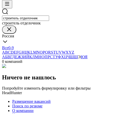
строитель отделочник
Россия
Все
0-9
A
B
C
D
E
F
G
H
I
J
K
L
M
N
O
P
Q
R
S
T
U
V
W
X
Y
Z
А
Б
В
Г
Д
Е
Ж
З
И
Й
К
Л
М
Н
О
П
Р
С
Т
У
Ф
Х
Ц
Ч
Ш
Щ
Э
Ю
Я
0 компаний
Ничего не нашлось
Попробуйте изменить формулировку или фильтры
HeadHunter
Размещение вакансий
Поиск по резюме
О компании