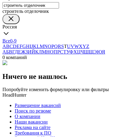
строитель отделочник
Россия
Все
0-9
A
B
C
D
E
F
G
H
I
J
K
L
M
N
O
P
Q
R
S
T
U
V
W
X
Y
Z
А
Б
В
Г
Д
Е
Ж
З
И
Й
К
Л
М
Н
О
П
Р
С
Т
У
Ф
Х
Ц
Ч
Ш
Щ
Э
Ю
Я
0 компаний
Ничего не нашлось
Попробуйте изменить формулировку или фильтры
HeadHunter
Размещение вакансий
Поиск по резюме
О компании
Наши вакансии
Реклама на сайте
Требования к ПО