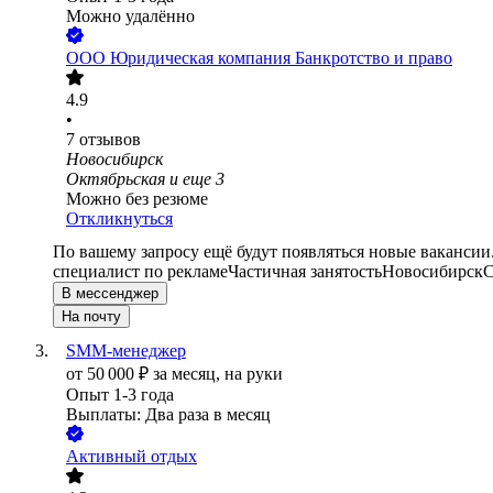
Можно удалённо
ООО
Юридическая компания Банкротство и право
4.9
•
7
отзывов
Новосибирск
Октябрьская
и еще
3
Можно без резюме
Откликнуться
По вашему запросу ещё будут появляться новые вакансии
специалист по рекламе
Частичная занятость
Новосибирск
С
В мессенджер
На почту
SMM-менеджер
от
50 000
₽
за месяц,
на руки
Опыт 1-3 года
Выплаты: Два раза в месяц
Активный отдых