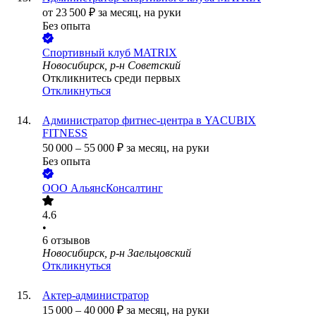
от
23 500
₽
за месяц,
на руки
Без опыта
Спортивный клуб MATRIX
Новосибирск, р-н Советский
Откликнитесь среди первых
Откликнуться
Администратор фитнес-центра в YACUBIX
FITNESS
50 000
–
55 000
₽
за месяц,
на руки
Без опыта
ООО
АльянсКонсалтинг
4.6
•
6
отзывов
Новосибирск, р-н Заельцовский
Откликнуться
Актер-администратор
15 000
–
40 000
₽
за месяц,
на руки