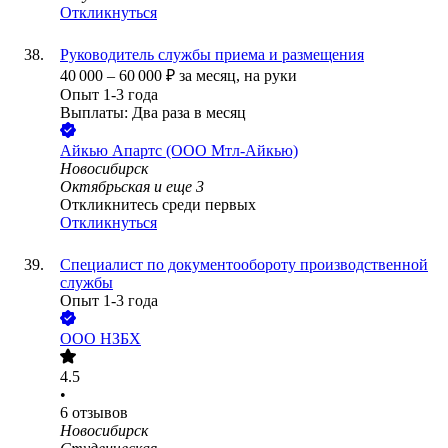
Откликнуться
Руководитель службы приема и размещения
40 000
–
60 000
₽
за месяц,
на руки
Опыт 1-3 года
Выплаты: Два раза в месяц
Айкью Апартс (ООО Мтл-Айкью)
Новосибирск
Октябрьская
и еще
3
Откликнитесь среди первых
Откликнуться
Специалист по документообороту производственной
службы
Опыт 1-3 года
ООО
НЗБХ
4.5
•
6
отзывов
Новосибирск