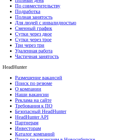
Полный день
По совместительству
Подработка
Полная занятость
Для людей с инвалидностью
Сменный график
Сутки через двое
Сутки через трое
Три через три
Удаленная работа
Частичная занятость
HeadHunter
Размещение вакансий
Поиск по резюме
О компании
Наши вакансии
Реклама на сайте
Требования к ПО
Безопасный HeadHunter
HeadHunter API
Партнерам
Инвесторам
Каталог компаний
Поиск по вакансиям в Новосибирске