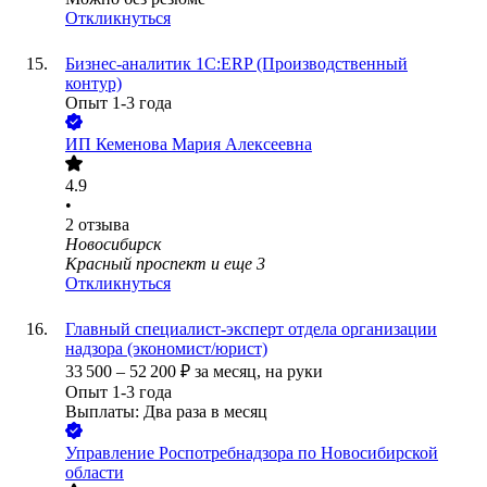
Откликнуться
Бизнес-аналитик 1С:ERP (Производственный
контур)
Опыт 1-3 года
ИП
Кеменова Мария Алексеевна
4.9
•
2
отзыва
Новосибирск
Красный проспект
и еще
3
Откликнуться
Главный специалист-эксперт отдела организации
надзора (экономист/юрист)
33 500
–
52 200
₽
за месяц,
на руки
Опыт 1-3 года
Выплаты: Два раза в месяц
Управление Роспотребнадзора по Новосибирской
области