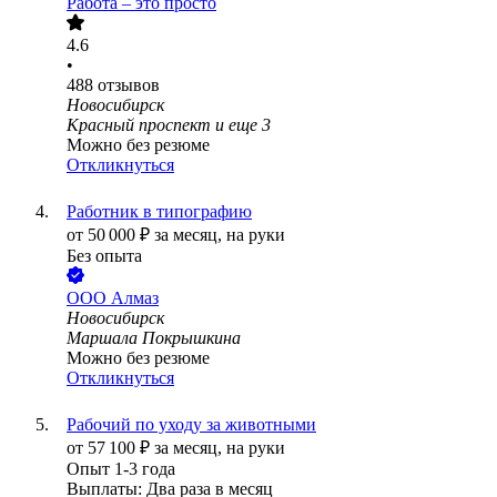
Работа – это просто
4.6
•
488
отзывов
Новосибирск
Красный проспект
и еще
3
Можно без резюме
Откликнуться
Работник в типографию
от
50 000
₽
за месяц,
на руки
Без опыта
ООО
Алмаз
Новосибирск
Маршала Покрышкина
Можно без резюме
Откликнуться
Рабочий по уходу за животными
от
57 100
₽
за месяц,
на руки
Опыт 1-3 года
Выплаты: Два раза в месяц