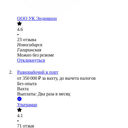
ООО
УК Эндимион
4.6
•
23
отзыва
Новосибирск
Гагаринская
Можно без резюме
Откликнуться
Разнорабочий в порт
от
350 000
₽
за вахту,
до вычета налогов
Без опыта
Вахта
Выплаты: Два раза в месяц
Ультрамар
4.1
•
71
отзыв