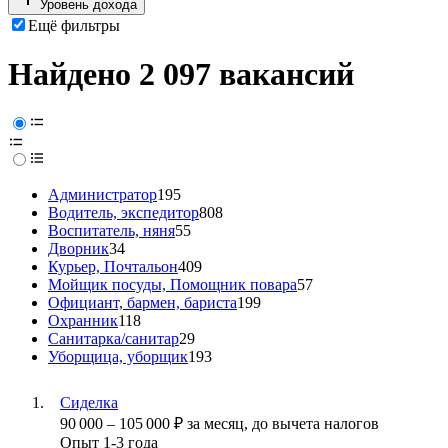
Уровень дохода
Ещё фильтры
Найдено 2 097 вакансий
Администратор
195
Водитель, экспедитор
808
Воспитатель, няня
55
Дворник
34
Курьер, Почтальон
409
Мойщик посуды, Помощник повара
57
Официант, бармен, бариста
199
Охранник
118
Санитарка/санитар
29
Уборщица, уборщик
193
Сиделка
90 000
–
105 000
₽
за месяц,
до вычета налогов
Опыт 1-3 года