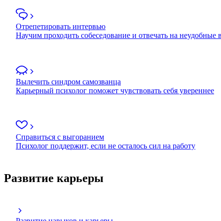
Отрепетировать интервью
Научим проходить собеседование и отвечать на неудобные
Вылечить синдром самозванца
Карьерный психолог поможет чувствовать себя увереннее
Справиться с выгоранием
Психолог поддержит, если не осталось сил на работу
Развитие карьеры
Развитие навыков и карьеры