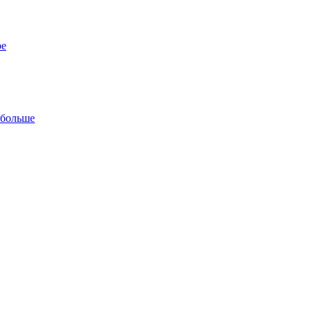
ре
 больше