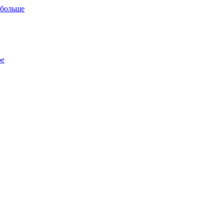
 больше
ре