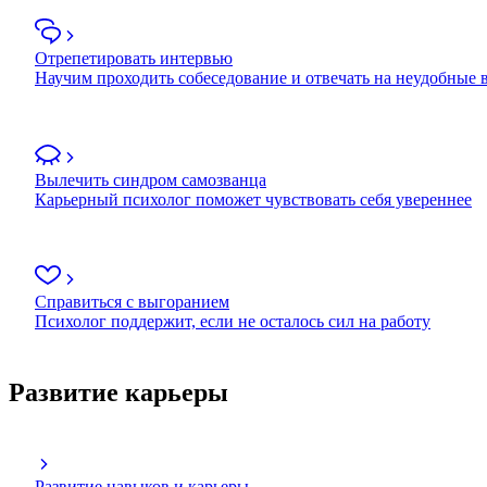
Отрепетировать интервью
Научим проходить собеседование и отвечать на неудобные
Вылечить синдром самозванца
Карьерный психолог поможет чувствовать себя увереннее
Справиться с выгоранием
Психолог поддержит, если не осталось сил на работу
Развитие карьеры
Развитие навыков и карьеры