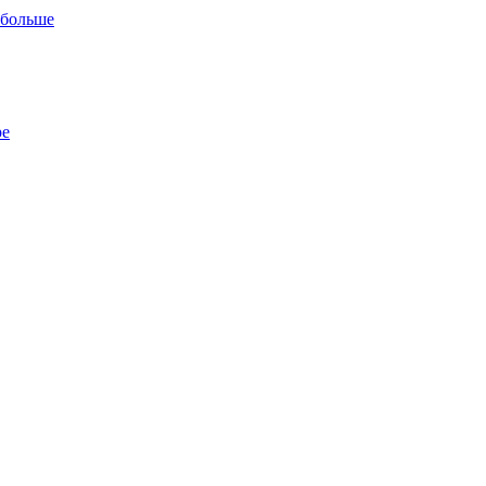
 больше
ре