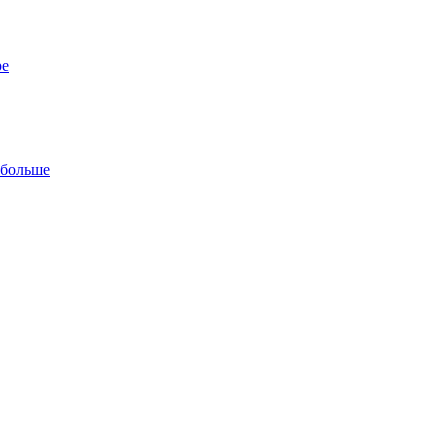
ре
 больше